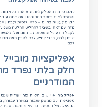
לעבוד בפיתוח אפליקציות?
עולם פיתוח האפליקציות הוא אחד העולמות
והמשתלמים ביותר בתקופתנו. אם אתם עוד ל
רוצים לעשות בחיים – כדאי לנסות ולבחון אם
מזה. עם זאת, בשביל להחליט החלטה משמעו
שניתן לכם, בכדי לסייע לכם להבין האם מד
לכם.
אפליקציות מובייל 
חלק בלתי נפרד מה
המודרניים
שירות VIP של אל-על
האפליקציה שמביאה סוף
לטסים לחו"ל
סוף את עולם היופי לעידן
אפליקציה, או יישום, היא תוכנה ייעודית שנ
הדיגיטלי
ספציפית, עם ממשק שנבנה במיוחד עבורה, 
ההפעלה של המכשיר בו היא מותקנת. סביר ל