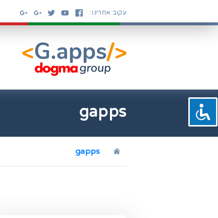
Ski
עקוב אחרינו :
t
conten
gapps
gapps