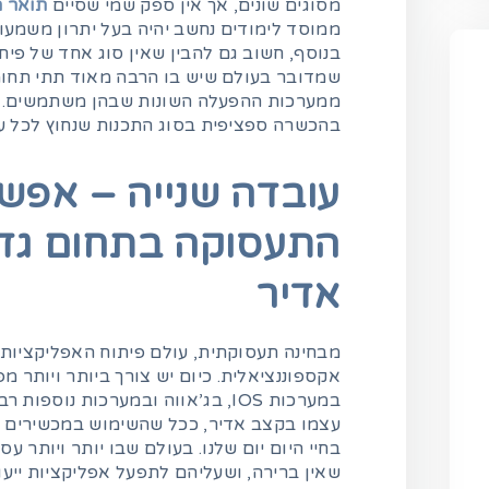
מסוגים שונים, אך אין ספק שמי שסיים
תואר 
ממוסד לימודים נחשב יהיה בעל יתרון משמעו
בנוסף, חשוב גם להבין שאין סוג אחד של פית
שמדובר בעולם שיש בו הרבה מאוד תתי תחומי
ממערכות ההפעלה השונות שבהן משתמשים. לכ
בהכשרה ספציפית בסוג התכנות שנחוץ לכל ע
עובדה שנייה – אפשר
התעסוקה בתחום גד
אדיר
מבחינה תעסוקתית, עולם פיתוח האפליקציות 
אקספוננציאלית. כיום יש צורך ביותר ויותר מ
במערכות IOS, בג’אווה ובמערכות נוספ
עצמו בקצב אדיר, ככל שהשימוש במכשירים הש
בחיי היום יום שלנו. בעולם שבו יותר ויותר ע
שאין ברירה, ושעליהם לתפעל אפליקציות ייעוד