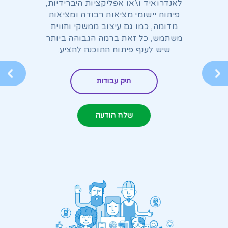
הוסף קו תחתון לקישורים
format_underlined
לאנדרואיד ו\או אפליקציות היברידיות,
פיתוח יישומי מציאות רבודה ומציאות
סמן קישורים
font_download
מדומה, כמו גם עיצוב ממשקי וחווית
משתמש, כל זאת ברמה הגבוהה ביותר
לאפס
cached
את
שיש לענף פיתוח התוכנה להציע.
כל
האפשרויות
תיק עבודות
שלח הודעה