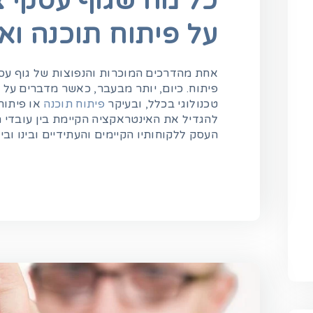
כל מה שגוף עסקי 
על פיתוח תוכנה וא
אחת מהדרכים המוכרות והנפוצות של גוף עסק
פיתוח. כיום, יותר מבעבר, כאשר מדברים על “
טכנולוגי בכלל, ובעיקר
פיתוח תוכנה
או פיתוח
להגדיל את האינטראקציה הקיימת בין עובדי ה
העסק ללקוחותיו הקיימים והעתידיים ובינו ובין
שירות VIP של אל-על
האפליקציה שמביאה סוף
לטסים לחו"ל
סוף את עולם היופי לעידן
הדיגיטלי