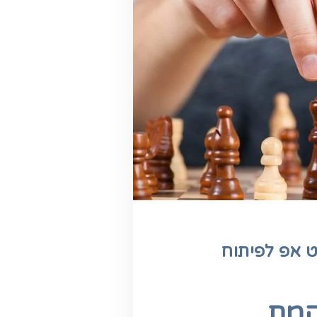
 אפ לפיתוח
קמת