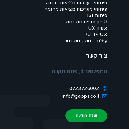
פיתוחי מערכות מציאות רבודה
פיתוחי מערכות מציאות מדומה
פיתוח IoT
אפיון חוויית משתמש
אפיון UX
UX או UI?
עיצוב ממשק משתמש
צור קשר
המפלסים 4, פתח תקווה
0723726002
info@gapps.co.il
שלח הודעה